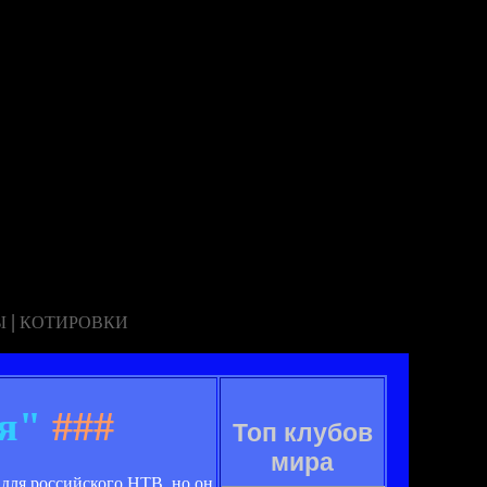
|
Ы
КОТИРОВКИ
я"
###
Топ клубов
мира
 для российского НТВ, но он