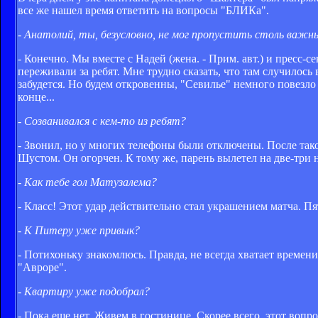
все же нашел время ответить на вопросы "БЛИКа".
- Анатолий, ты, безусловно, не мог пропустить столь ва
- Конечно. Мы вместе с Надей (жена. - Прим. авт.) и пресс
переживали за ребят. Мне трудно сказать, что там случилось
забудется. Но будем откровенны, "Севилье" немного повезло 
конце...
- Созванивался с кем-то из ребят?
- Звонил, но у многих телефоны были отключены. После такой
Шустом. Он огорчен. К тому же, парень вылетел на две-три н
- Как тебе гол Матузалема?
- Класс! Этот удар действительно стал украшением матча. Пя
- К Питеру уже привык?
- Потихоньку знакомлюсь. Правда, не всегда хватает времен
"Авроре".
- Квартиру уже подобрал?
- Пока еще нет. Живем в гостинице. Скорее всего, этот вопр