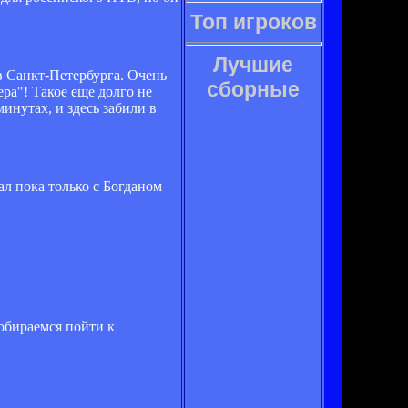
Топ игроков
Лучшие
ов Санкт-Петербурга. Очень
сборные
ера"! Такое еще долго не
инутах, и здесь забили в
ал пока только с Богданом
собираемся пойти к