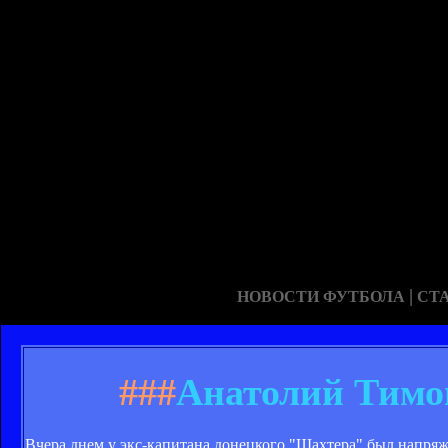
|
НОВОСТИ ФУТБОЛА
СТ
###
Анатолий Тимощ
Вчера днем у экс-капитана донецкого "Шахтера" был напря