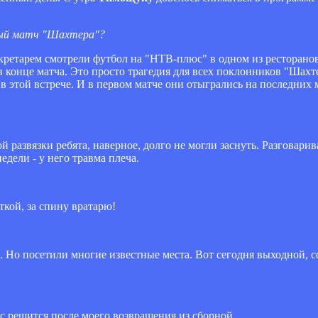
жный матч "Шахтера"?
-секретарем смотрели футбол на "НТВ-плюс" в одном из ресторан
 в конце матча. Это просто трагедия для всех поклонников "Шахт
в этой встрече. И в первом матче они отыгрались на последних м
 развязки ребята, наверное, долго не могли заснуть. Разговарив
едели - у него травма плеча.
ткой, за спину вратарю!
и. Но посетили многие известные места. Вот сегодня выходной, 
ос решится после моего возвращения из сборной.