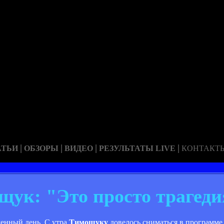
|
|
|
|
АТЬИ
ОБЗОРЫ
ВИДЕО
РЕЗУЛЬТАТЫ LIVE
КОНТАКТ
ук: "Это просто трагеди
женный день. С утра
Тимощуку
довелось сниматься в программе