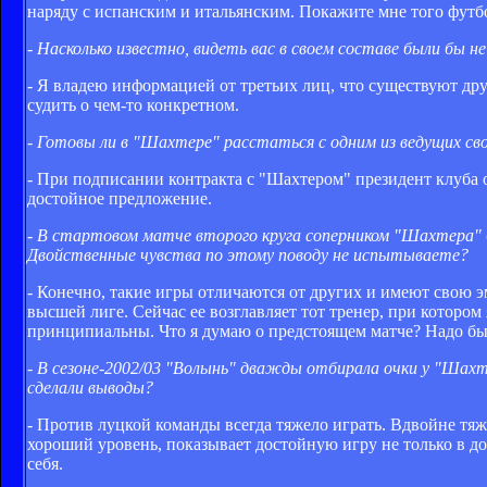
наряду с испанским и итальянским. Покажите мне того футбо
- Насколько известно, видеть вас в своем составе были бы не
- Я владею информацией от третьих лиц, что существуют др
судить о чем-то конкретном.
- Готовы ли в "Шахтере" расстаться с одним из ведущих сво
- При подписании контракта с "Шахтером" президент клуба о
достойное предложение.
- В стартовом матче второго круга соперником "Шахтера" б
Двойственные чувства по этому поводу не испытываете?
- Конечно, такие игры отличаются от других и имеют свою э
высшей лиге. Сейчас ее возглавляет тот тренер, при которо
принципиальны. Что я думаю о предстоящем матче? Надо бы 
- В сезоне-2002/03 "Волынь" дважды отбирала очки у "Шахтер
сделали выводы?
- Против луцкой команды всегда тяжело играть. Вдвойне тяж
хороший уровень, показывает достойную игру не только в до
себя.