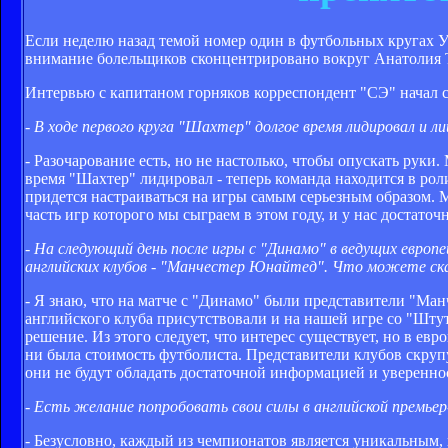
Если неделю назад темой номер один в футбольных кругах У
внимание болельщиков сконцентрировано вокруг Анатолия Т
Интервью с капитаном горняков корреспондент "СЭ" начал с
- В ходе первого круга "Шахтер" долгое время лидировал и 
- Разочарование есть, но не настолько, чтобы опускать рук
время "Шахтер" лидировал - теперь команда находится в роли 
придется настраиваться на игры самым серьезным образом. М
часть игр которого мы сыграем в этом году, и у нас достато
- На следующий день после игры с "Динамо" в ведущих европ
английских клубов - "Манчестер Юнайтед". Что можете ск
- Я знаю, что на матче с "Динамо" были представители "Ман
английского клуба присутствовали и на нашей игре со "Штутг
решение. Из этого следует, что интерес существует, но в е
ни была стоимость футболиста. Представители клубов скру
они не будут обладать достаточной информацией и уверенно
- Есть желание попробовать свои силы в английской премье
- Безусловно, каждый из чемпионатов является уникальным,