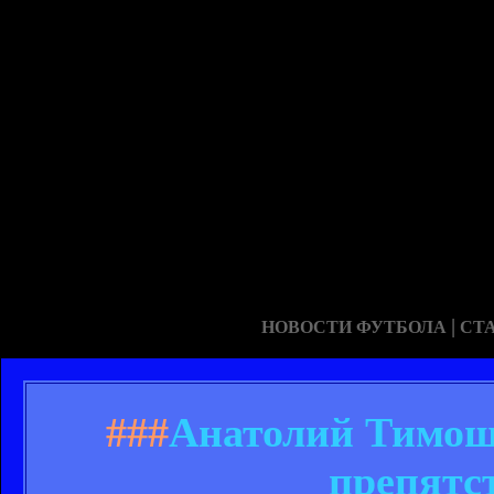
|
НОВОСТИ ФУТБОЛА
СТ
###
Анатолий Тимощу
препятс