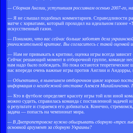
— Сборная Англии, уступившая россиянам осенью 2007-го, н
— Я не слышал подобных комментариев. Справедливости рад
матче с хорватами, который проходил на идеальном газоне «
искусственный газон.
— Понимаю, что вас сейчас больше заботят дела украинской 
уничижительной критике. Вы согласитесь с такой оценкой 
— Нам не привыкать к критике, оценка игры всегда зависит о
Сейчас решающий момент в отборочной группе, команде необх
нам надо было побеждать. Но пока остаются теоретические ша
нас впереди очень важные игры против Англии и Андорры, 
— Объективно, в нынешнем отборочном цикле хорошо поста
информация о неизбежной отставке Алексея Михайличенко.
— Кто в футболе определяет красоту игры той или иной кома
можно судить, справилась команда с поставленной задачей и
о результате и стараемся его добиваться. Конечно, стремим
задача — попасть на чемпионат мира.
— В Днепропетровске нужно обыгрывать сборную «трех льв
основной аргумент за сборную Украины?