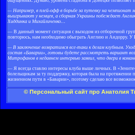
ощущениях. Думаю, уровень стадиона в Донецке позволяет 
— Например, в плей-офф в борьбе за путевку на чемпионат 
выигрывают у немцев, а сборная Украины побеждает Англию
Хиддинка и Михайличенко…
— В данный момент ситуация с выходом из отборочной группы
повторюсь, нам необходимо обыграть Англию и Андорру. У 
— В заключение возвратимся все-таки к делам клубным. Ухо
состав «Баварии», готовы будете рассмотреть вариант воз
Митрофанов в недавнем интервью заявил, что двери в кома
— Я всегда ставлю интересы клуба выше личных. В «Зените»
болельщикам за ту поддержку, которая была на протяжении по
жизненном пути в «Баварии», поэтому сделаю все возможное
© Персональный сайт про Анатолия Т