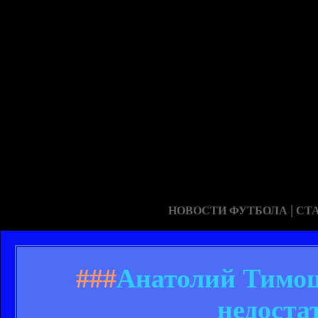
|
НОВОСТИ ФУТБОЛА
СТ
###
Анатолий Тимощ
недоста