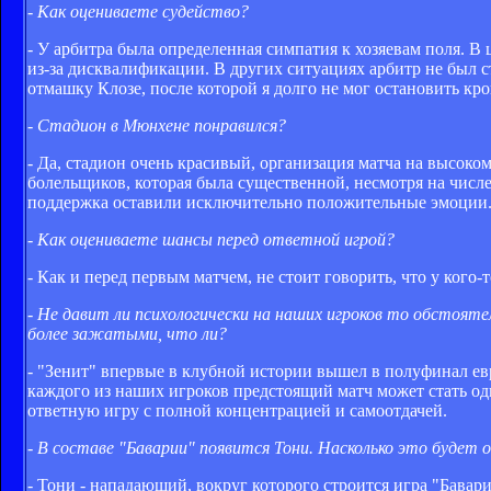
- Как оцениваете судейство?
- У арбитра была определенная симпатия к хозяевам поля. В
из-за дисквалификации. В других ситуациях арбитр не был 
отмашку Клозе, после которой я долго не мог остановить кро
- Стадион в Мюнхене понравился?
- Да, стадион очень красивый, организация матча на высоко
болельщиков, которая была существенной, несмотря на числ
поддержка оставили исключительно положительные эмоции
- Как оцениваете шансы перед ответной игрой?
- Как и перед первым матчем, не стоит говорить, что у кого
- Не давит ли психологически на наших игроков то обстоят
более зажатыми, что ли?
- "Зенит" впервые в клубной истории вышел в полуфинал евр
каждого из наших игроков предстоящий матч может стать од
ответную игру с полной концентрацией и самоотдачей.
- В составе "Баварии" появится Тони. Насколько это будет 
- Тони - нападающий, вокруг которого строится игра "Бавар