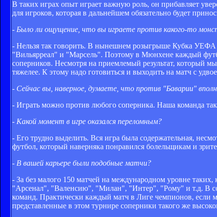
В таких играх опыт играет важную роль, он прибавляет увер
для игроков, которая в дальнейшем обязательно будет прино
- Было ли ощущение, что вы играете против какого-то мон
- Нельзя так говорить. В нынешнем розыгрыше Кубка УЕФА 
"Вильярреал" и "Марсель". Поэтому в Мюнхене каждый футбо
соперников. Несмотря на приемлемый результат, который мы 
тяжелее. К этому надо готовиться и выходить на матч с удво
- Сейчас вы, наверное, думаете, что против "Баварии" впо
- Играть можно против любого соперника. Наша команда так
- Какой момент в игре оказался переломным?
- Его трудно выделить. Вся игра была содержательная, несм
футбол, который наверняка понравился болельщикам и зрите
- В вашей карьере были подобные матчи?
- За без малого 150 матчей на международном уровне таких, 
"Арсенал", "Валенсию", "Милан", "Интер", "Рому" и т.д. В 
команд. Практически каждый матч в Лиге чемпионов, если м
представленные в этом турнире соперники такого же высоког