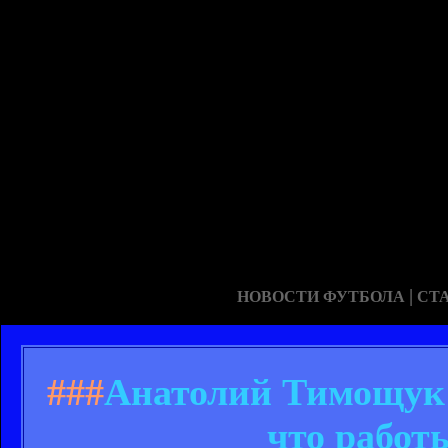
|
НОВОСТИ ФУТБОЛА
СТ
###
Анатолий Тимощук:
что работ