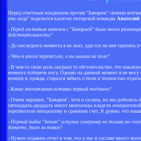
Перед ответным поединком против "Баварии" своими впечат
уик-энда" поделился капитан питерской команды
Анатолий
- Перед гостевым матчем с "Баварией" было много разгово
действительности?
- До последнего момента я не знал, удастся ли мне принять у
- Что в итоге перевесило, и вы вышли на поле?
- В чем-то свою роль сыграло то обстоятельство, что накану
немного поберечь ногу. Однако на данный момент я не могу с
немцев я, правда, старался забыть о боли и полностью отдать
- Какие впечатления оставил первый поединок?
- Очень хорошие. "Бавария", хотя и сильна, но мы добились 
пятнадцать-двадцать минут мюнхенцы владели инициативой. 
перехватили инициативу и сравняли счет. Я думаю, что наша
- Первый тайм "Зенит" уступал сопернику не только по счету
думаете, было ли такое?
- Нужно отдавать отчет в том, что у нас в составе много м