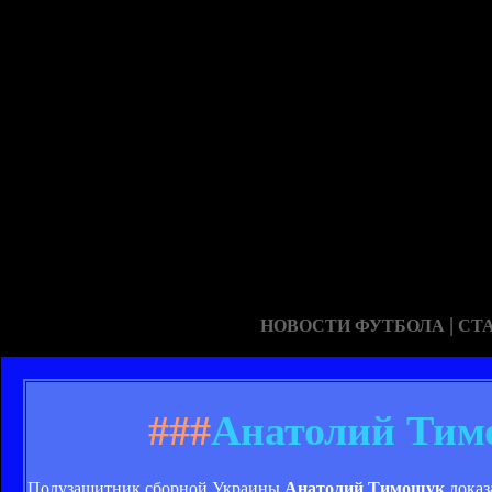
|
НОВОСТИ ФУТБОЛА
СТ
###
Анатолий Тим
Полузащитник сборной Украины
Анатолий Тимощук
доказ