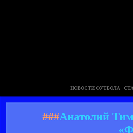
|
НОВОСТИ ФУТБОЛА
СТ
###
Анатолий Тим
«Ф