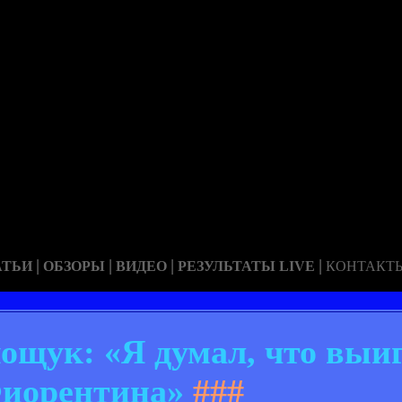
|
|
|
|
АТЬИ
ОБЗОРЫ
ВИДЕО
РЕЗУЛЬТАТЫ LIVE
КОНТАКТ
ощук: «Я думал, что выи
иорентина»
###