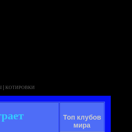
|
Ы
КОТИРОВКИ
грает
Топ клубов
мира