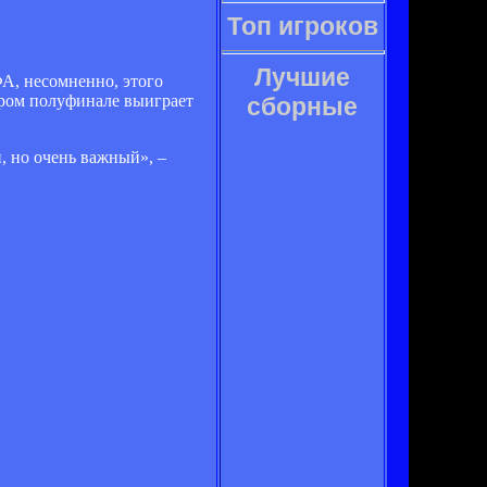
Топ игроков
Лучшие
ФА, несомненно, этого
тором полуфинале выиграет
сборные
, но очень важный», –